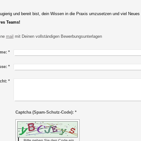
gierig und bereit bist, dein Wissen in die Praxis umzusetzen und viel Neues 
eres Teams!
eine
mail
mit Deinen vollständigen Bewerbungsunterlagen
me:
*
sse:
*
cht:
*
Captcha (Spam-Schutz-Code): *
Bitte geben Sie den Code ein