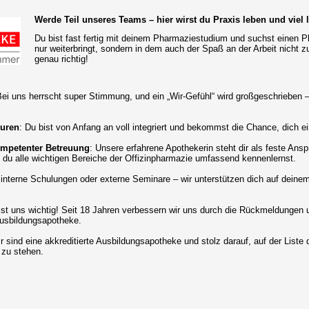
Werde Teil unseres Teams – hier wirst du Praxis leben und viel 
Du bist fast fertig mit deinem Pharmaziestudium und suchst einen Pla
nur weiterbringt, sondern in dem auch der Spaß an der Arbeit nicht 
genau richtig!
i uns herrscht super Stimmung, und ein „Wir-Gefühl“ wird großgeschrieben – a
turen
: Du bist von Anfang an voll integriert und bekommst die Chance, dich e
ompetenter Betreuung
: Unsere erfahrene Apothekerin steht dir als feste Ansp
s du alle wichtigen Bereiche der Offizinpharmazie umfassend kennenlernst.
 interne Schulungen oder externe Seminare – wir unterstützen dich auf deinem
ist uns wichtig! Seit 18 Jahren verbessern wir uns durch die Rückmeldungen 
Ausbildungsapotheke.
ir sind eine akkreditierte Ausbildungsapotheke und stolz darauf, auf der List
zu stehen.