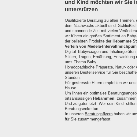
und Kind möchten wir Sie in
unterstützen
Qualifizierte Beratung zu allen Themen, 
dem Nachwuchs aktuell sind. Schließlich
und spannende Zeit mit vielen Veränder
wir führen ein großes Sortiment an Baby-
der beliebten Produkte der
Hebamme St
Verleih von Medela-Intervallmilchpu
Digital–Babywaagen und Inhaliergeräten 
Stillen, Tragen, Ernährung, Entwicklung 
ums Thema Baby.
Homöopathische Präparate, Natur- oder A
unseren Bestellservice für Sie beschaffe
Stunden.
Für gestresste Eltern empfehlen wir uns
Hause.
Um Ihnen ein optimales Beratungsangebot
ortsansässigen
Hebammen
zusammen
Und zu guter letzt: Wer sein Kind stille
Beratungsecke tun.
In unseren
Beratungsflyern
haben wir un
für Sie zusammengefasst!