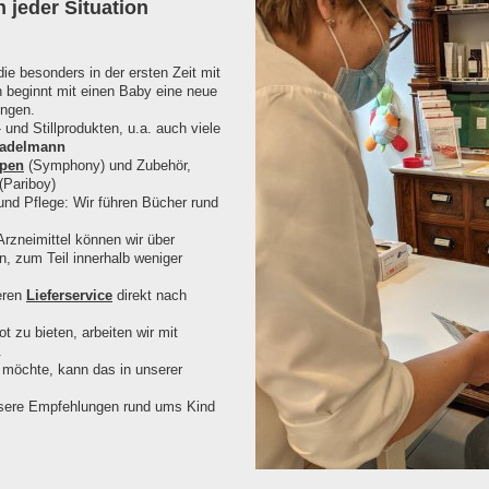
 jeder Situation
die besonders in der ersten Zeit mit
 beginnt mit einen Baby eine neue
ungen.
 und Stillprodukten, u.a. auch viele
adelmann
mpen
(Symphony) und Zubehör,
(Pariboy)
und Pflege: Wir führen Bücher rund
rzneimittel können wir über
n, zum Teil innerhalb weniger
eren
Lieferservice
direkt nach
 zu bieten, arbeiten wir mit
.
n möchte, kann das in unserer
sere Empfehlungen rund ums Kind